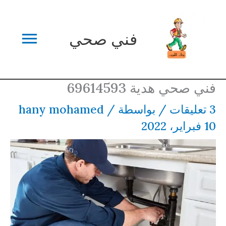
خطي
القائم
لى
فني صحي
لمحتوى
الرئي
فني صحي هدية 69614593
3 تعليقات
/ بواسطة
/
hany mohamed
10 فبراير، 2022