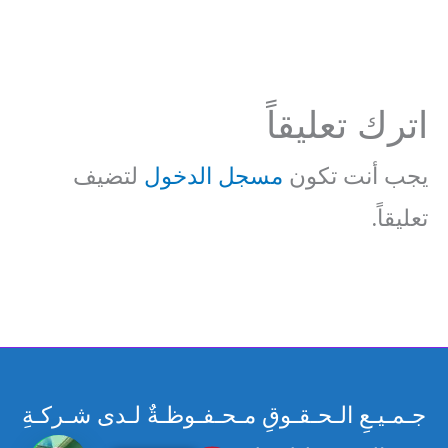
اترك تعليقاً
يجب أنت تكون
مسجل الدخول
لتضيف
تعليقاً.
جـمـيـعِ الـحـقـوقِ مـحـفـوظـةٌ لـدى شـركـةِ