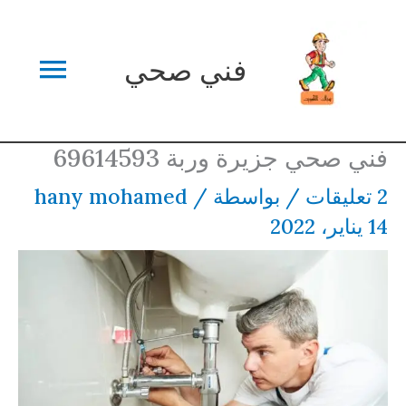
خطي
القائم
لى
فني صحي
لمحتوى
الرئي
فني صحي جزيرة وربة 69614593
2 تعليقات
/ بواسطة
/
hany mohamed
14 يناير، 2022