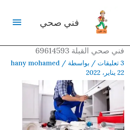
خطي
القائم
لى
فني صحي
لمحتوى
الرئي
فني صحي القبلة 69614593
3 تعليقات
/ بواسطة
/
hany mohamed
22 يناير، 2022