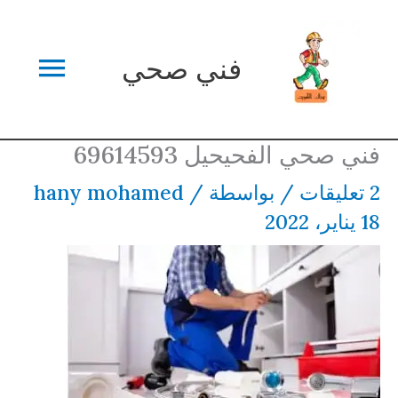
خطي
القائم
لى
فني صحي
لمحتوى
الرئي
فني صحي الفحيحيل 69614593
2 تعليقات
/ بواسطة
/
hany mohamed
18 يناير، 2022