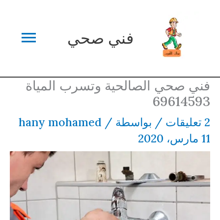
خطي
القائم
لى
فني صحي
لمحتوى
الرئي
فني صحي الصالحية وتسرب المياة
69614593
2 تعليقات
/ بواسطة
/
hany mohamed
11 مارس، 2020