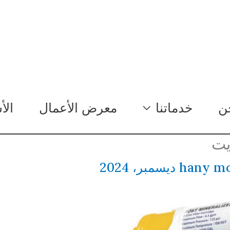
ن
خدماتنا
معرض الأعمال
الأ
يت
hany m