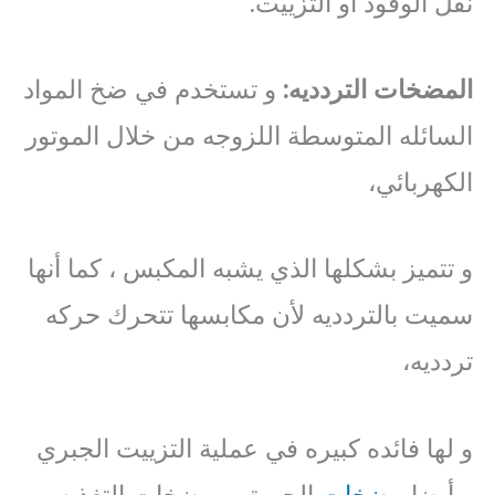
نقل الوقود أو التزييت.
المضخات
التردديه
:
و تستخدم في ضخ المواد
السائله المتوسطة اللزوجه من خلال الموتور
الكهربائي،
و تتميز بشكلها الذي يشبه المكبس ، كما أنها
سميت بالتردديه لأن مكابسها تتحرك حركه
تردديه،
و لها فائده كبيره في عملية التزييت الجبري
و أيضا
مضخات
الحريق و مضخات التغذيه.