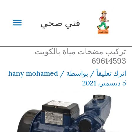
خطي
القائم
لى
فني صحي
لمحتوى
الرئي
تركيب مضخات مياة بالكويت
69614593
اترك تعليقاً
/ بواسطة
/
hany mohamed
5 ديسمبر، 2021