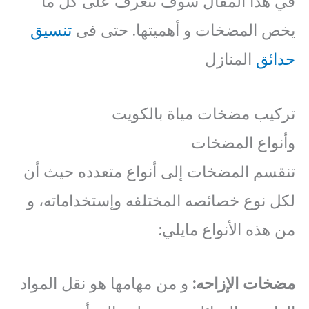
في هذا المقال سوف نتعرف على كل ما
يخص المضخات و أهميتها. حتى فى
تنسيق
حدائق
المنازل
تركيب مضخات مياة بالكويت
وأنواع المضخات
تنقسم المضخات إلى أنواع متعدده حيث أن
لكل نوع خصائصه المختلفه وإستخداماته، و
من هذه الأنواع مايلي:
مضخات
الإزاحه
:
و من مهامها هو نقل المواد