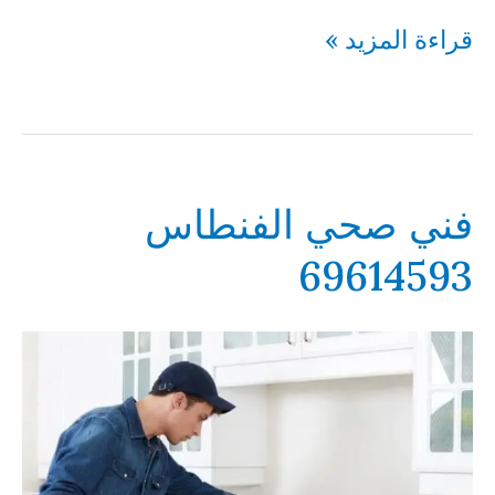
فني
قراءة المزيد »
صحي
المرقاب
69614593
فني صحي الفنطاس
69614593