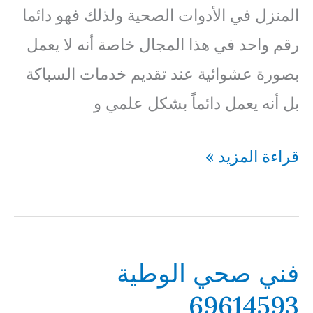
المنزل في الأدوات الصحية ولذلك فهو دائما
رقم واحد في هذا المجال خاصة أنه لا يعمل
بصورة عشوائية عند تقديم خدمات السباكة
بل أنه يعمل دائماً بشكل علمي و
فني
قراءة المزيد »
صحي
بنيد
القار
فني صحي الوطية
69614593
69614593