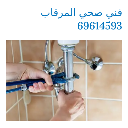
69614593
فني صحي المرقاب
69614593