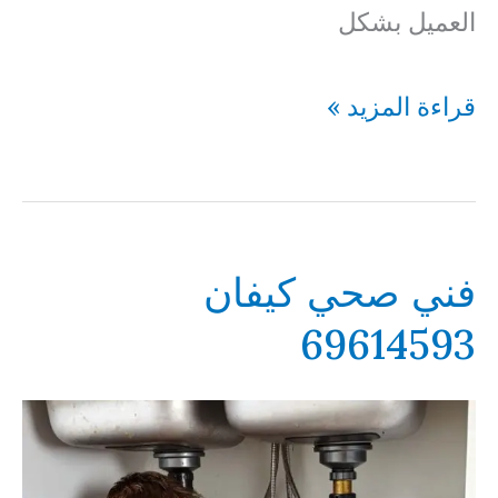
العميل بشكل
فني
قراءة المزيد »
صحي
المنصورية
69614593
فني صحي كيفان
69614593