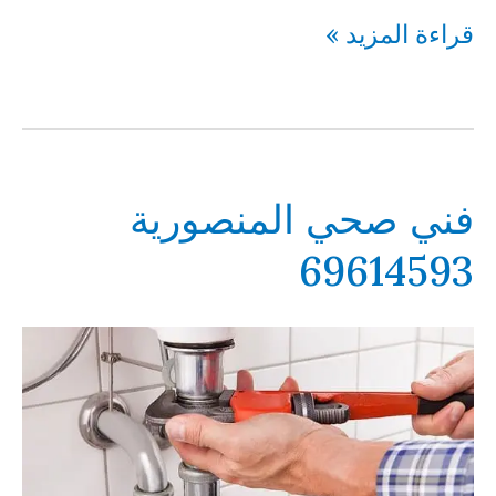
فني
قراءة المزيد »
صحي
النزهة
69614593
فني صحي المنصورية
69614593