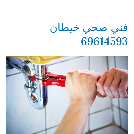
فني صحي خيطان
69614593