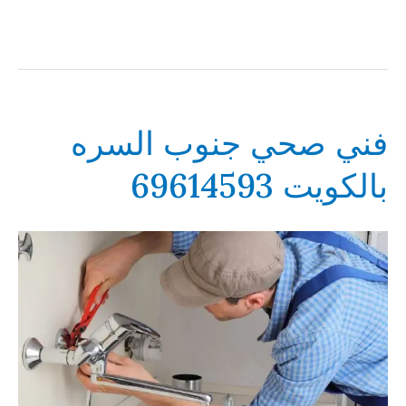
فني صحي جنوب السره
بالكويت 69614593