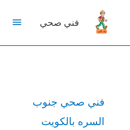
خطي
القائم
لى
فني صحي
لمحتوى
الرئي
فني صحي جنوب
السره بالكويت