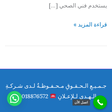
يستخدم فني الصحي […]
فني
قراءة المزيد »
صحي
جنوب
السره
بالكويت
69614593
جـمـيـعِ الـحـقـوقِ مـحـفـوظـةٌ لـدى شـركـةِ
الـهـدى لـلإعـلانِ
01018876572
اتصل الأن