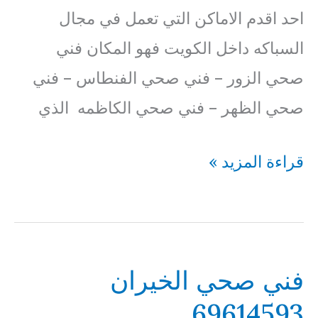
احد اقدم الاماكن التي تعمل في مجال
السباكه داخل الكويت فهو المكان فني
صحي الزور – فني صحي الفنطاس – فني
صحي الظهر – فني صحي الكاظمه الذي
فني
قراءة المزيد »
صحي
ميناء
عبدالله
فني صحي الخيران
69614593
69614593