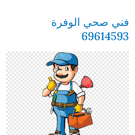
69614593
فني صحي الوفرة
69614593