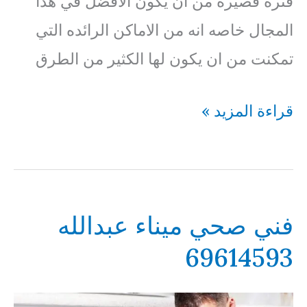
فتره قصيره من ان يكون الافضل في هذا
المجال خاصه انه من الاماكن الرائده التي
تمكنت من ان يكون لها الكثير من الطرق
فني
قراءة المزيد »
صحي
الضباعية
69614593
فني صحي ميناء عبدالله
69614593