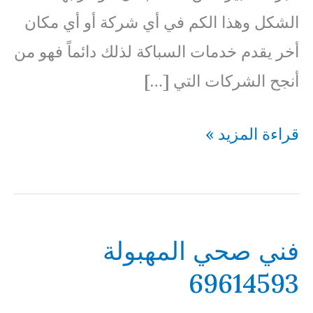
الشكل وهذا الكم في أي شركة أو أي مكان
أخر يقدم خدمات السباكة لذلك دائماً فهو من
أنجح الشركات التي […]
فني
قراءة المزيد »
صحي
عبدالله
الجابر
فني صحي المهبولة
69614593
69614593