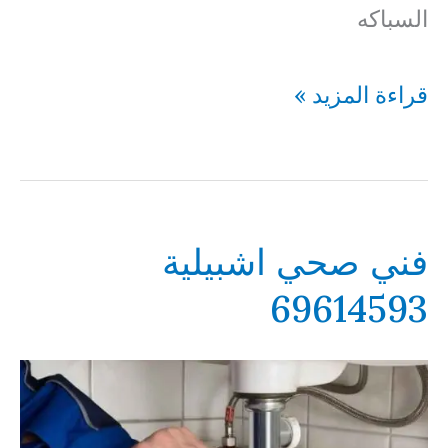
السباكه
فني
قراءة المزيد »
صحي
الواحة
69614593
فني صحي اشبيلية
69614593