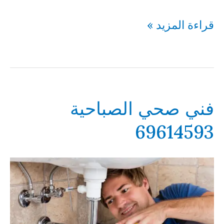
فني
قراءة المزيد »
صحي
الوفرة
69614593
فني صحي الصباحية
69614593