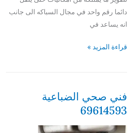
دائما رقم واحد في مجال السباكه الى جانب
انه يساعد في
فني
قراءة المزيد »
صحي
اشبيلية
69614593
فني صحي الضباعية
69614593