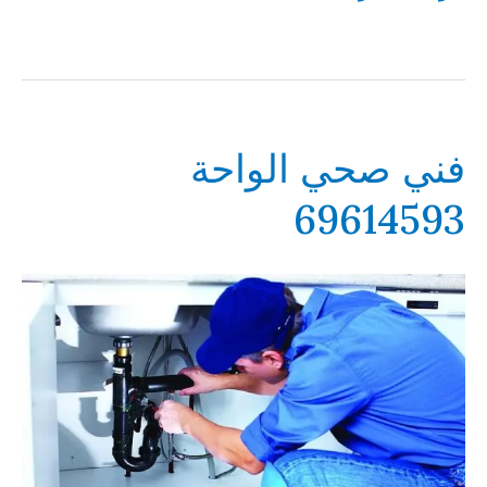
صحي
المهبولة
69614593
فني صحي الواحة
69614593