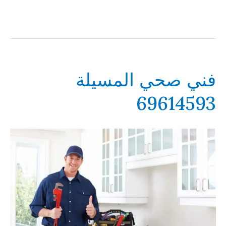
فني صحي المسيلة
69614593