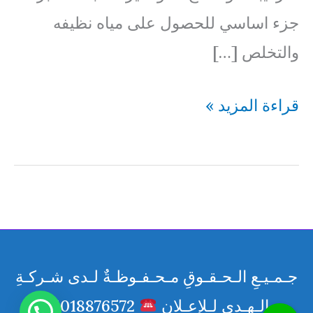
جزء اساسي للحصول على مياه نظيفه
والتخلص […]
فني
قراءة المزيد »
صحي
المرقاب
69614593
جـمـيـعِ الـحـقـوقِ مـحـفـوظـةٌ لـدى شـركـةِ
الـهـدى لـلإعـلانِ
01018876572