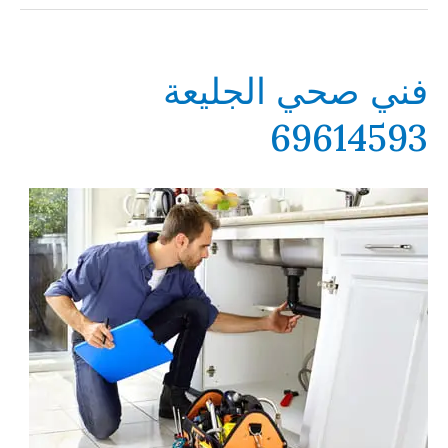
فني صحي الجليعة
69614593