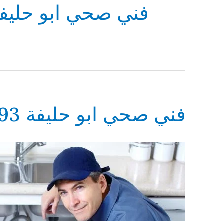
فني صحي ابو حليف
فني صحي ابو حليفة 69614593