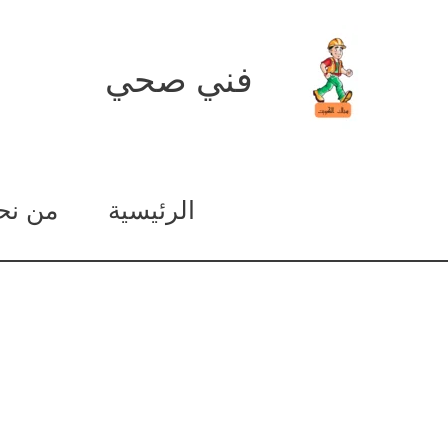
خطي
لى
فني صحي
لمحتوى
الرئيسية
من نح